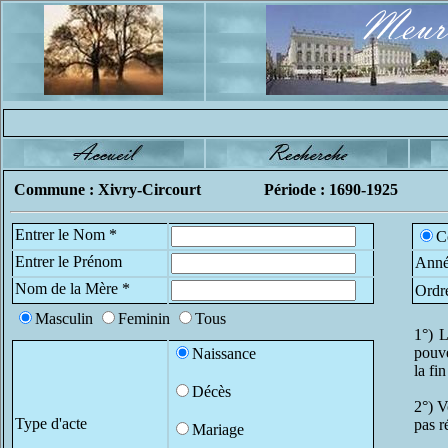
Commune : Xivry-Circourt
Période : 1690-1925
Entrer le Nom *
C
Entrer le Prénom
Anné
Nom de la Mère *
Ordr
Masculin
Feminin
Tous
1°) L
pouve
Naissance
la fi
Décès
2°) V
Type d'acte
pas r
Mariage