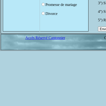
3°) S
Promesse de mariage
4°) S
Divorce
5°) R
Accès Réservé Cantonnier
C