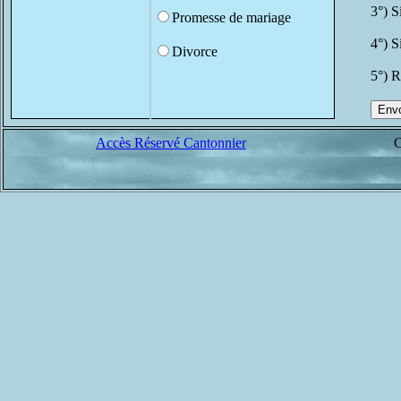
3°) S
Promesse de mariage
4°) S
Divorce
5°) R
Accès Réservé Cantonnier
C