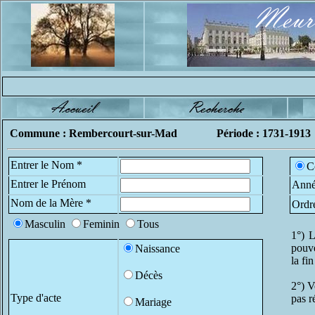
Commune : Rembercourt-sur-Mad
Période : 1731-1913
Entrer le Nom *
C
Entrer le Prénom
Anné
Nom de la Mère *
Ordr
Masculin
Feminin
Tous
1°) L
pouve
Naissance
la fi
Décès
2°) V
Type d'acte
pas r
Mariage